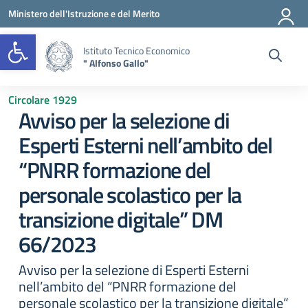
Vai ai contenuti
Vai al menu di navigazione
Vai al footer
Ministero dell'Istruzione e del Merito
Open toolbar
Istituto Tecnico Economico
" Alfonso Gallo"
Circolare 1929
Avviso per la selezione di
Esperti Esterni nell’ambito del
“PNRR formazione del
personale scolastico per la
transizione digitale” DM
66/2023
Avviso per la selezione di Esperti Esterni
nell’ambito del “PNRR formazione del
personale scolastico per la transizione digitale”