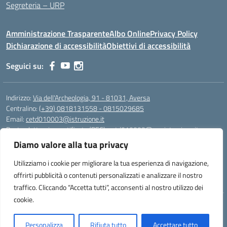
Segreteria – URP
Amministrazione Trasparente
Albo Online
Privacy Policy
Dichiarazione di accessibilità
Obiettivi di accessibilità
Seguici su:
Indirizzo:
Via dell'Archeologia, 91 - 81031, Aversa
Centralino:
(+39) 0818131558 - 0815029685
Email:
cetd010003@istruzione.it
Posta elettronica certificata (PEC):
cetd010003@pec.istruzione.it
Diamo valore alla tua privacy
Codice fiscale: 81000710616
Codice meccanografico:
cetd010003
Utilizziamo i cookie per migliorare la tua esperienza di navigazione,
Codice unico di fatturazione (CUF): UFWLRQ
offrirti pubblicità o contenuti personalizzati e analizzare il nostro
traffico. Cliccando “Accetta tutti”, acconsenti al nostro utilizzo dei
cookie.
Idea e progetto di Designers Italia
Personalizza
Rifiuta tutto
Accettare tutto