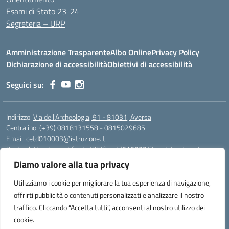
Esami di Stato 23-24
Segreteria – URP
Amministrazione Trasparente
Albo Online
Privacy Policy
Dichiarazione di accessibilità
Obiettivi di accessibilità
Seguici su:
Indirizzo:
Via dell'Archeologia, 91 - 81031, Aversa
Centralino:
(+39) 0818131558 - 0815029685
Email:
cetd010003@istruzione.it
Posta elettronica certificata (PEC):
cetd010003@pec.istruzione.it
Diamo valore alla tua privacy
Codice fiscale: 81000710616
Codice meccanografico:
cetd010003
Utilizziamo i cookie per migliorare la tua esperienza di navigazione,
Codice unico di fatturazione (CUF): UFWLRQ
offrirti pubblicità o contenuti personalizzati e analizzare il nostro
traffico. Cliccando “Accetta tutti”, acconsenti al nostro utilizzo dei
cookie.
Idea e progetto di Designers Italia