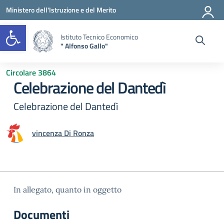
Vai ai contenuti
Vai al menu di navigazione
Vai al footer
Ministero dell'Istruzione e del Merito
Open toolbar
Istituto Tecnico Economico
" Alfonso Gallo"
Circolare 3864
Celebrazione del Dantedì
Celebrazione del Dantedì
vincenza Di Ronza
In allegato, quanto in oggetto
Documenti