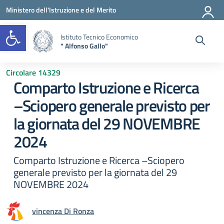
Vai ai contenuti
Vai al menu di navigazione
Vai al footer
Ministero dell'Istruzione e del Merito
Open toolbar
Istituto Tecnico Economico
" Alfonso Gallo"
Circolare 14329
Comparto Istruzione e Ricerca
–Sciopero generale previsto per
la giornata del 29 NOVEMBRE
2024
Comparto Istruzione e Ricerca –Sciopero
generale previsto per la giornata del 29
NOVEMBRE 2024
vincenza Di Ronza