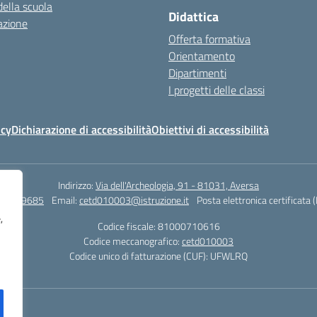
della scuola
Didattica
azione
Offerta formativa
Orientamento
Dipartimenti
I progetti delle classi
icy
Dichiarazione di accessibilità
Obiettivi di accessibilità
Indirizzo:
Via dell'Archeologia, 91 - 81031, Aversa
815029685
Email:
cetd010003@istruzione.it
Posta elettronica certificata 
,
Codice fiscale: 81000710616
Codice meccanografico:
cetd010003
Codice unico di fatturazione (CUF): UFWLRQ