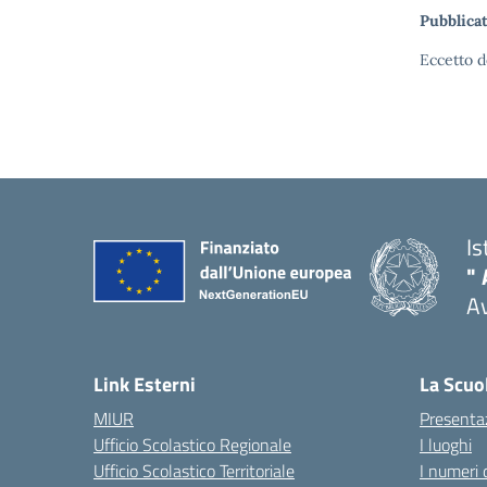
Pubblicat
Eccetto d
Is
" 
A
Link Esterni
La Scuo
MIUR
Presenta
Ufficio Scolastico Regionale
I luoghi
Ufficio Scolastico Territoriale
I numeri 