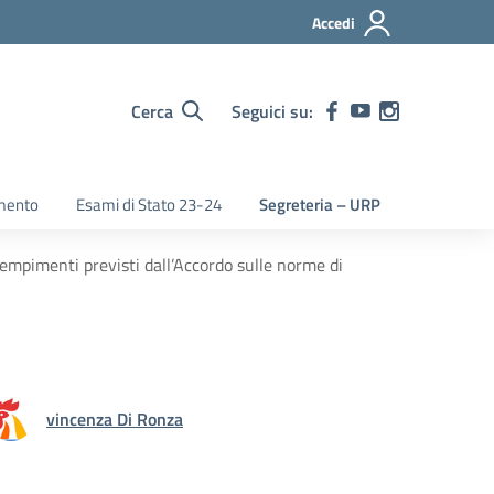
Accedi
Cerca
Seguici su:
mento
Esami di Stato 23-24
Segreteria – URP
mpimenti previsti dall’Accordo sulle norme di
vincenza Di Ronza