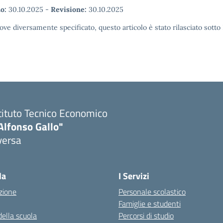
o:
30.10.2025
-
Revisione:
30.10.2025
ove diversamente specificato, questo articolo è stato rilasciato sott
tituto Tecnico Economico
Alfonso Gallo"
versa
la
I Servizi
zione
Personale scolastico
Famiglie e studenti
della scuola
Percorsi di studio