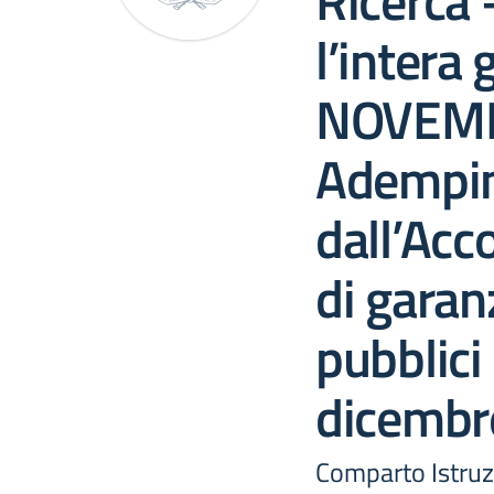
Ricerca 
l’intera 
NOVEMB
Adempim
dall’Acc
di garanz
pubblici
dicembr
Comparto Istruz