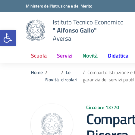
Vai ai contenuti
Vai al menu di navigazione
Vai al footer
Ministero dell'Istruzione e del Merito
Istituto Tecnico Economico
" Alfonso Gallo"
Open toolbar
Aversa
Scuola
Servizi
Novità
Didattica
Home
Le
Comparto Istruzione e 
Novità
circolari
garanzia dei servizi pubbl
Circolare 13770
Comparto