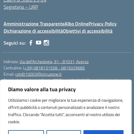
Segreteria – URP
Amministrazione Trasparente
Albo Online
Privacy Policy
Dichiarazione di accessibilità
Obiettivi di accessibilità
Seguici su:
Indirizzo:
Via dell'Archeologia, 91 - 81031, Aversa
Centralino:
(+39) 0818131558 - 0815029685
Email:
cetd010003@istruzione.it
Posta elettronica certificata (PEC):
cetd010003@pec.istruzione.it
Diamo valore alla tua privacy
Codice fiscale: 81000710616
Codice meccanografico:
cetd010003
Utilizziamo i cookie per migliorare la tua esperienza di navigazione,
Codice unico di fatturazione (CUF): UFWLRQ
offrirti pubblicità o contenuti personalizzati e analizzare il nostro
traffico. Cliccando “Accetta tutti”, acconsenti al nostro utilizzo dei
cookie.
Idea e progetto di Designers Italia