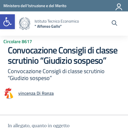
Vai ai contenuti
Vai al menu di navigazione
Vai al footer
Ministero dell'Istruzione e del Merito
Open toolbar
Istituto Tecnico Economico
" Alfonso Gallo"
Circolare 8617
Convocazione Consigli di classe
scrutinio “Giudizio sospeso”
Convocazione Consigli di classe scrutinio
“Giudizio sospeso”
vincenza Di Ronza
In allegato, quanto in oggetto