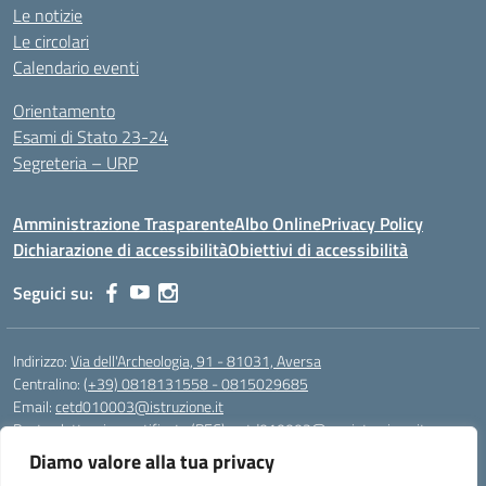
Le notizie
Le circolari
Calendario eventi
Orientamento
Esami di Stato 23-24
Segreteria – URP
Amministrazione Trasparente
Albo Online
Privacy Policy
Dichiarazione di accessibilità
Obiettivi di accessibilità
Seguici su:
Indirizzo:
Via dell'Archeologia, 91 - 81031, Aversa
Centralino:
(+39) 0818131558 - 0815029685
Email:
cetd010003@istruzione.it
Posta elettronica certificata (PEC):
cetd010003@pec.istruzione.it
Diamo valore alla tua privacy
Codice fiscale: 81000710616