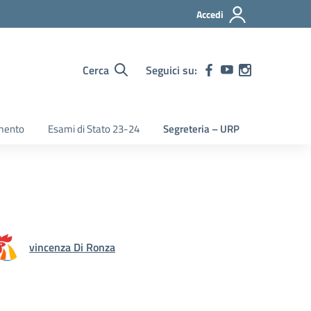
Accedi
Cerca
Seguici su:
mento
Esami di Stato 23-24
Segreteria – URP
vincenza Di Ronza