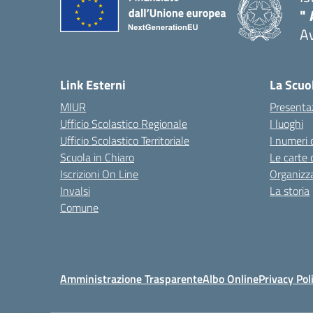
" 
A
Link Esterni
La Scuo
MIUR
Presenta
Ufficio Scolastico Regionale
I luoghi
Ufficio Scolastico Territoriale
I numeri 
Scuola in Chiaro
Le carte 
Iscrizioni On Line
Organizz
Invalsi
La storia
Comune
Amministrazione Trasparente
Albo Online
Privacy Pol