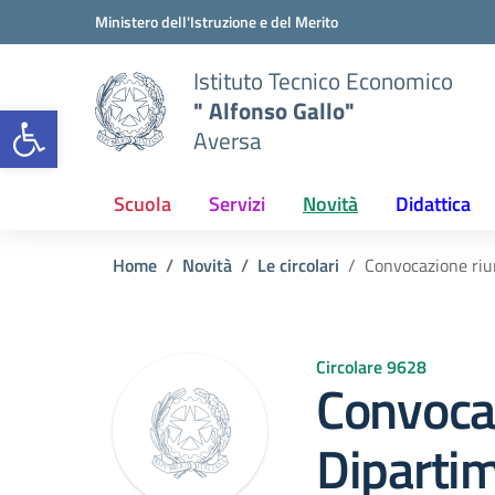
Vai ai contenuti
Vai al menu di navigazione
Vai al footer
Ministero dell'Istruzione e del Merito
Istituto Tecnico Economico
" Alfonso Gallo"
Open toolbar
Aversa
Scuola
Servizi
Novità
Didattica
Home
Novità
Le circolari
Convocazione riu
Circolare 9628
Convocaz
Diparti