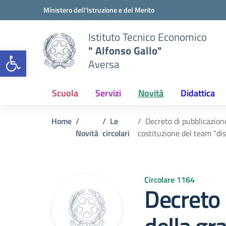
Vai ai contenuti
Vai al menu di navigazione
Vai al footer
Ministero dell'Istruzione e del Merito
Istituto Tecnico Economico
" Alfonso Gallo"
Open toolbar
Aversa
Scuola
Servizi
Novità
Didattica
Home
Le
Decreto di pubblicazio
Novità
circolari
costituzione del team “d
Circolare 1164
Decreto 