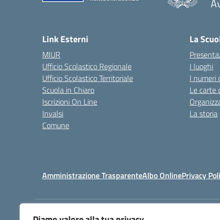
A
Link Esterni
La Scuo
MIUR
Presenta
Ufficio Scolastico Regionale
I luoghi
Ufficio Scolastico Territoriale
I numeri 
Scuola in Chiaro
Le carte 
Iscrizioni On Line
Organizz
Invalsi
La storia
Comune
Amministrazione Trasparente
Albo Online
Privacy Pol
Diamo valore alla tua privacy