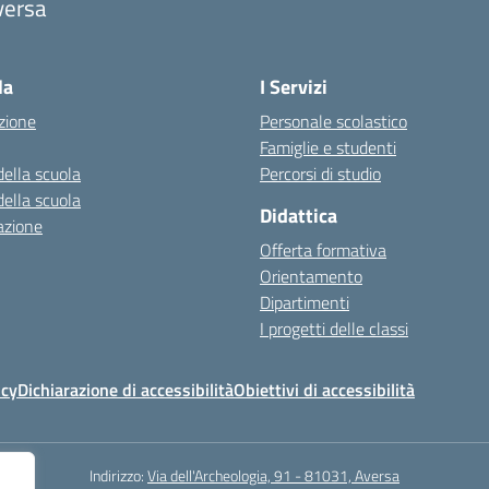
versa
la
I Servizi
zione
Personale scolastico
Famiglie e studenti
della scuola
Percorsi di studio
della scuola
Didattica
azione
Offerta formativa
Orientamento
Dipartimenti
I progetti delle classi
icy
Dichiarazione di accessibilità
Obiettivi di accessibilità
Indirizzo:
Via dell'Archeologia, 91 - 81031, Aversa