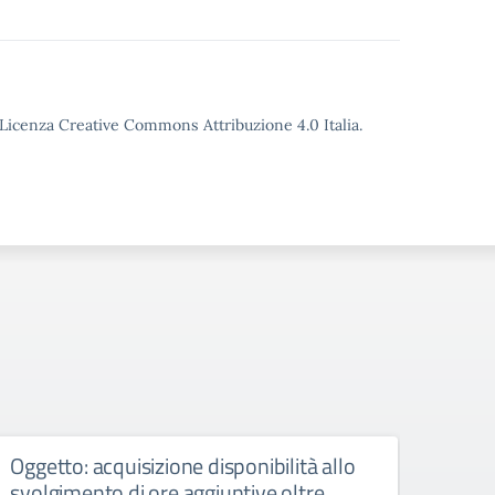
o Licenza Creative Commons Attribuzione 4.0 Italia.
Oggetto: acquisizione disponibilità allo
Conv
svolgimento di ore aggiuntive oltre
a.s.