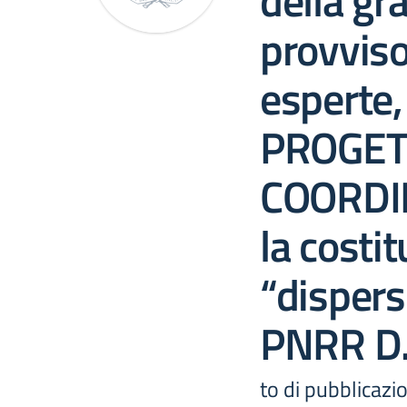
della gr
provvisor
esperte,
PROGET
COORDI
la costi
“dispers
PNRR D
to di pubblicazi