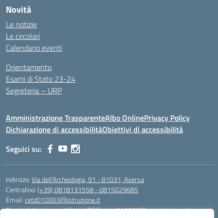
Novità
Le notizie
Le circolari
Calendario eventi
Orientamento
Esami di Stato 23-24
Segreteria – URP
Amministrazione Trasparente
Albo Online
Privacy Policy
Dichiarazione di accessibilità
Obiettivi di accessibilità
Seguici su:
Indirizzo:
Via dell'Archeologia, 91 - 81031, Aversa
Centralino:
(+39) 0818131558 - 0815029685
Email:
cetd010003@istruzione.it
Posta elettronica certificata (PEC):
cetd010003@pec.istruzione.it