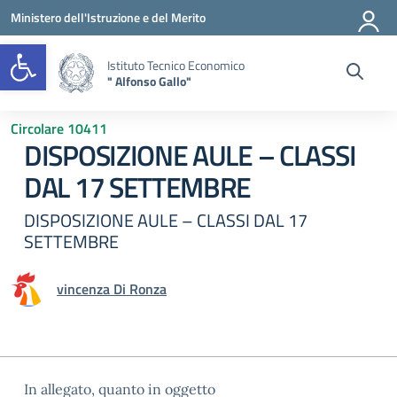
Vai ai contenuti
Vai al menu di navigazione
Vai al footer
Ministero dell'Istruzione e del Merito
Open toolbar
Istituto Tecnico Economico
" Alfonso Gallo"
Circolare 10411
DISPOSIZIONE AULE – CLASSI
DAL 17 SETTEMBRE
DISPOSIZIONE AULE – CLASSI DAL 17
SETTEMBRE
vincenza Di Ronza
In allegato, quanto in oggetto