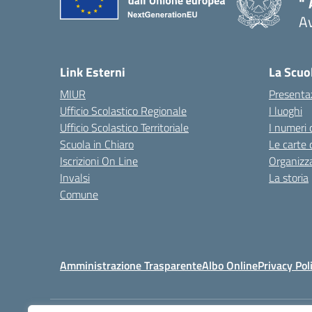
" 
A
Link Esterni
La Scuo
MIUR
Presenta
Ufficio Scolastico Regionale
I luoghi
Ufficio Scolastico Territoriale
I numeri 
Scuola in Chiaro
Le carte 
Iscrizioni On Line
Organizz
Invalsi
La storia
Comune
Amministrazione Trasparente
Albo Online
Privacy Pol