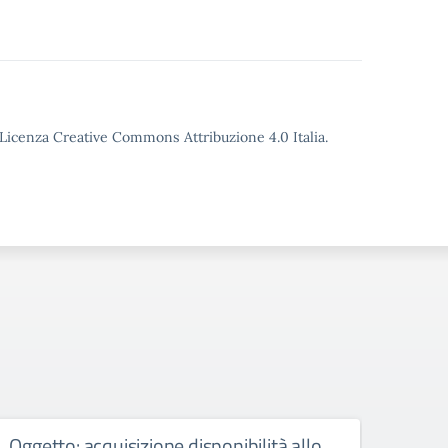
o Licenza Creative Commons Attribuzione 4.0 Italia.
Oggetto: acquisizione disponibilità allo
Conv