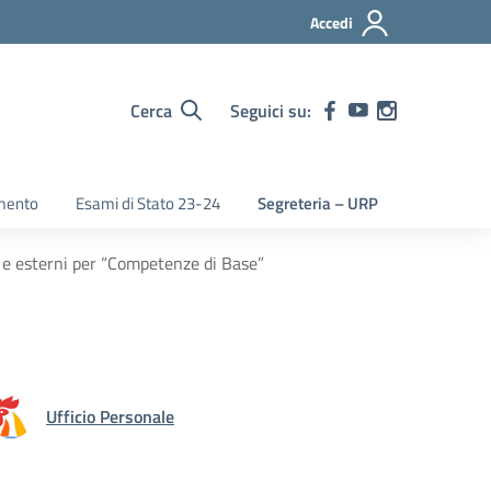
Accedi
Cerca
Seguici su:
mento
Esami di Stato 23-24
Segreteria – URP
i e esterni per “Competenze di Base”
Ufficio Personale