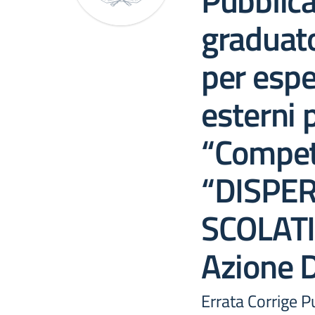
Pubblic
graduato
per esper
esterni 
“Compet
“DISPE
SCOLAT
Azione 
Errata Corrige P