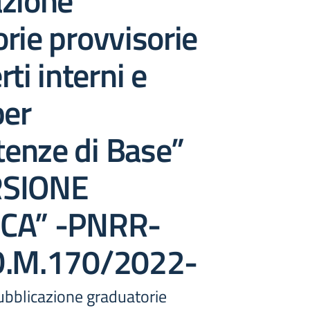
azione
rie provvisorie
ti interni e
per
enze di Base”
RSIONE
ICA” -PNRR-
D.M.170/2022-
ubblicazione graduatorie