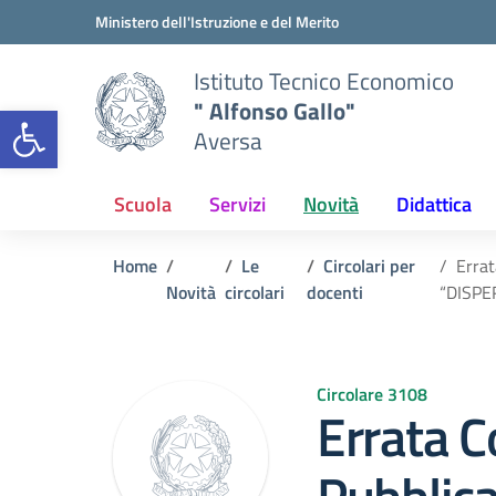
Vai ai contenuti
Vai al menu di navigazione
Vai al footer
Ministero dell'Istruzione e del Merito
Istituto Tecnico Economico
" Alfonso Gallo"
Open toolbar
Aversa
Scuola
Servizi
Novità
Didattica
Home
Le
Circolari per
Errat
Novità
circolari
docenti
“DISPE
Circolare 3108
Errata C