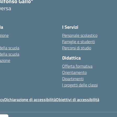
Alfonso Gallo"
versa
la
I Servizi
zione
Personale scolastico
Famiglie e studenti
della scuola
Percorsi di studio
della scuola
Didattica
azione
Offerta formativa
Orientamento
Dipartimenti
I progetti delle classi
icy
Dichiarazione di accessibilità
Obiettivi di accessibilità