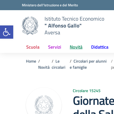
Vai ai contenuti
Vai al menu di navigazione
Vai al footer
Ministero dell'Istruzione e del Merito
Istituto Tecnico Economico
" Alfonso Gallo"
Open toolbar
Aversa
Scuola
Servizi
Novità
Didattica
Home
Le
Circolari per alunni
Novità
circolari
e famiglie
p
Circolare 15245
Giornate