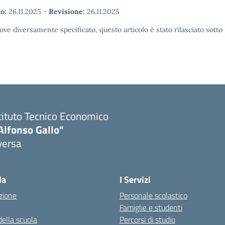
o:
26.11.2025
-
Revisione:
26.11.2025
ove diversamente specificato, questo articolo è stato rilasciato sott
tituto Tecnico Economico
Alfonso Gallo"
versa
la
I Servizi
zione
Personale scolastico
Famiglie e studenti
della scuola
Percorsi di studio