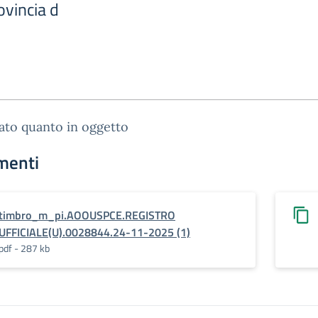
ovincia d
gato quanto in oggetto
menti
timbro_m_pi.AOOUSPCE.REGISTRO
UFFICIALE(U).0028844.24-11-2025 (1)
pdf - 287 kb