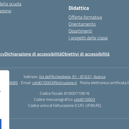
della scuola
Didattica
azione
Offerta formativa
Orientamento
Dipartimenti
I progetti delle classi
icy
Dichiarazione di accessibilità
Obiettivi di accessibilità
Indirizzo:
Via dell'Archeologia, 91 - 81031, Aversa
815029685
Email:
cetd010003@istruzione.it
Posta elettronica certificata 
,
Codice fiscale: 81000710616
Codice meccanografico:
cetd010003
Codice unico di fatturazione (CUF): UFWLRQ