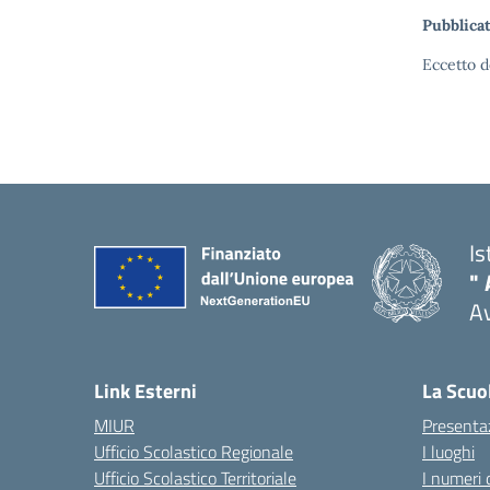
Pubblicat
Eccetto d
Is
" 
A
Link Esterni
La Scuo
MIUR
Presenta
Ufficio Scolastico Regionale
I luoghi
Ufficio Scolastico Territoriale
I numeri 