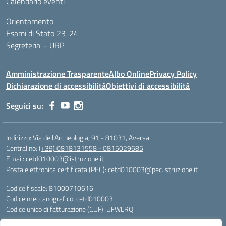
Calendario eventi
Orientamento
Esami di Stato 23-24
Segreteria – URP
Amministrazione Trasparente
Albo Online
Privacy Policy
Dichiarazione di accessibilità
Obiettivi di accessibilità
Seguici su:
Indirizzo:
Via dell'Archeologia, 91 - 81031, Aversa
Centralino:
(+39) 0818131558 - 0815029685
Email:
cetd010003@istruzione.it
Posta elettronica certificata (PEC):
cetd010003@pec.istruzione.it
Codice fiscale: 81000710616
Codice meccanografico:
cetd010003
Codice unico di fatturazione (CUF): UFWLRQ