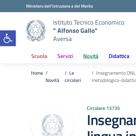
Vai ai contenuti
Vai al menu di navigazione
Vai al footer
Ministero dell'Istruzione e del Merito
Istituto Tecnico Economico
" Alfonso Gallo"
Open toolbar
Aversa
Scuola
Servizi
Novità
Didattica
Home
Le
Insegnamento DNL i
Novità
circolari
metodologico-didatti
Circolare 13735
Insegna