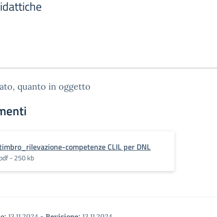
dattiche
gato, quanto in oggetto
menti
timbro_rilevazione-competenze CLIL per DNL
pdf - 250 kb
o:
13.11.2024
-
Revisione:
13.11.2024