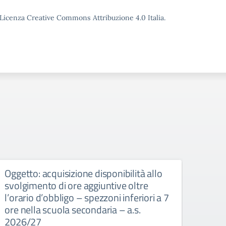
o Licenza Creative Commons Attribuzione 4.0 Italia.
Oggetto: acquisizione disponibilità allo
Conv
svolgimento di ore aggiuntive oltre
a.s.
l’orario d’obbligo – spezzoni inferiori a 7
Circo
ore nella scuola secondaria – a.s.
Convoc
2026/27