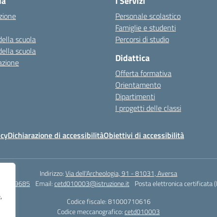
la
I Servizi
zione
Personale scolastico
Famiglie e studenti
della scuola
Percorsi di studio
della scuola
Didattica
azione
Offerta formativa
Orientamento
Dipartimenti
I progetti delle classi
icy
Dichiarazione di accessibilità
Obiettivi di accessibilità
Indirizzo:
Via dell'Archeologia, 91 - 81031, Aversa
815029685
Email:
cetd010003@istruzione.it
Posta elettronica certificata 
,
Codice fiscale: 81000710616
Codice meccanografico:
cetd010003