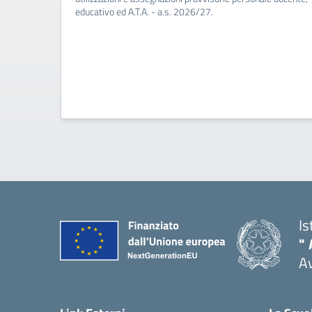
educativo ed A.T.A. - a.s. 2026/27.
Is
" 
A