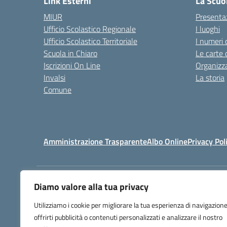
Link Esterni
La Scuo
MIUR
Presenta
Ufficio Scolastico Regionale
I luoghi
Ufficio Scolastico Territoriale
I numeri 
Scuola in Chiaro
Le carte 
Iscrizioni On Line
Organizz
Invalsi
La storia
Comune
Amministrazione Trasparente
Albo Online
Privacy Pol
Diamo valore alla tua privacy
Centralino:
(+39) 0818131558 - 0
Utilizziamo i cookie per migliorare la tua esperienza di navigazione
offrirti pubblicità o contenuti personalizzati e analizzare il nostro