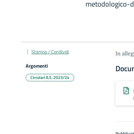
metodologico-di
Stampa / Condividi
In alle
Argomenti
Docu
Circolari A.S. 2023/24
Pubblicat