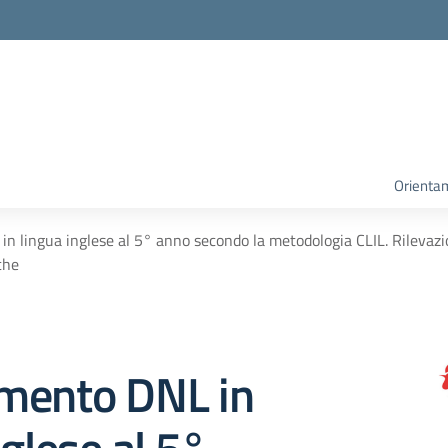
Orienta
n lingua inglese al 5° anno secondo la metodologia CLIL. Rilevaz
che
mento DNL in