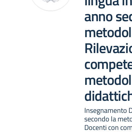
lingua i
anno se
metodolo
Rilevazi
competen
metodol
didattic
Insegnamento DN
secondo la meto
Docenti con com