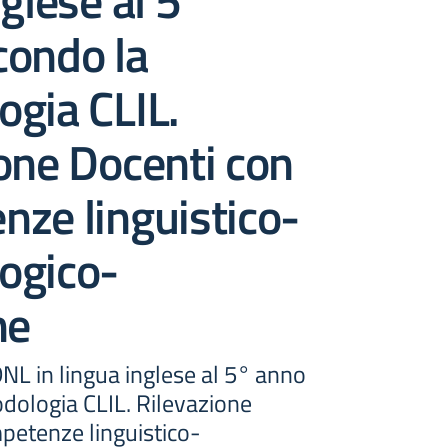
nglese al 5°
condo la
gia CLIL.
one Docenti con
ze linguistico-
ogico-
he
L in lingua inglese al 5° anno
dologia CLIL. Rilevazione
petenze linguistico-