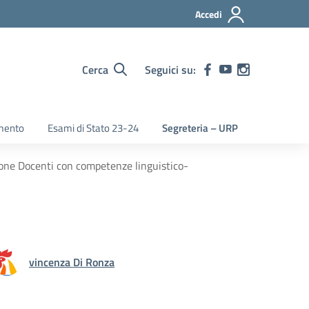
Accedi
Cerca
Seguici su:
mento
Esami di Stato 23-24
Segreteria – URP
ione Docenti con competenze linguistico-
vincenza Di Ronza