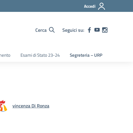
Accedi
Cerca
Seguici su:
mento
Esami di Stato 23-24
Segreteria – URP
vincenza Di Ronza