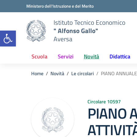
Vai ai contenuti
Vai al menu di navigazione
Vai al footer
Ministero dell'Istruzione e del Merito
Istituto Tecnico Economico
" Alfonso Gallo"
Open toolbar
Aversa
Scuola
Servizi
Novità
Didattica
Home
Novità
Le circolari
PIANO ANNUALE 
Circolare 10597
PIANO 
ATTIVIT