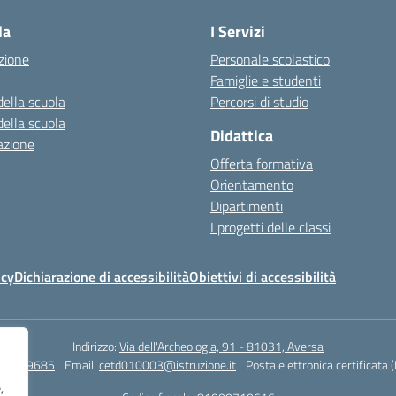
la
I Servizi
zione
Personale scolastico
Famiglie e studenti
della scuola
Percorsi di studio
della scuola
Didattica
azione
Offerta formativa
Orientamento
Dipartimenti
I progetti delle classi
icy
Dichiarazione di accessibilità
Obiettivi di accessibilità
Indirizzo:
Via dell'Archeologia, 91 - 81031, Aversa
815029685
Email:
cetd010003@istruzione.it
Posta elettronica certificata 
,