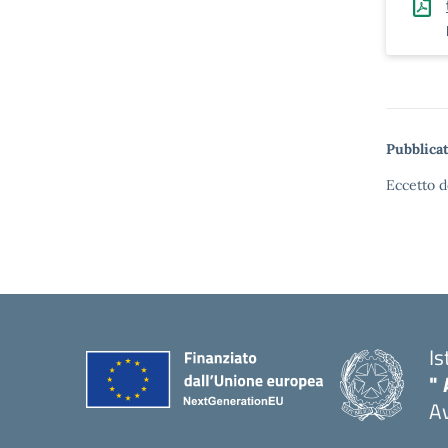
Pubblicat
Eccetto d
Is
" 
A