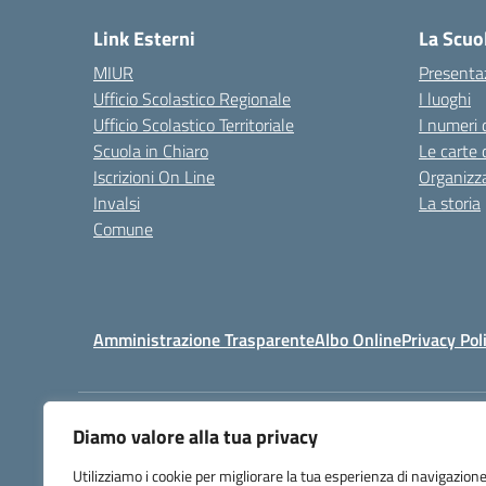
Link Esterni
La Scuo
MIUR
Presenta
Ufficio Scolastico Regionale
I luoghi
Ufficio Scolastico Territoriale
I numeri 
Scuola in Chiaro
Le carte 
Iscrizioni On Line
Organizz
Invalsi
La storia
Comune
Amministrazione Trasparente
Albo Online
Privacy Pol
Diamo valore alla tua privacy
Centralino:
(+39) 0818131558 - 0
Utilizziamo i cookie per migliorare la tua esperienza di navigazione