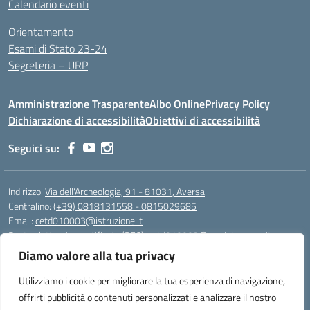
Calendario eventi
Orientamento
Esami di Stato 23-24
Segreteria – URP
Amministrazione Trasparente
Albo Online
Privacy Policy
Dichiarazione di accessibilità
Obiettivi di accessibilità
Seguici su:
Indirizzo:
Via dell'Archeologia, 91 - 81031, Aversa
Centralino:
(+39) 0818131558 - 0815029685
Email:
cetd010003@istruzione.it
Posta elettronica certificata (PEC):
cetd010003@pec.istruzione.it
Diamo valore alla tua privacy
Codice fiscale: 81000710616
Codice meccanografico:
cetd010003
Utilizziamo i cookie per migliorare la tua esperienza di navigazione,
Codice unico di fatturazione (CUF): UFWLRQ
offrirti pubblicità o contenuti personalizzati e analizzare il nostro