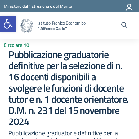
Vai ai contenuti
Vai al menu di navigazione
Vai al footer
Ministero dell'Istruzione e del Merito
Open toolbar
Istituto Tecnico Economico
" Alfonso Gallo"
Circolare 10
Pubblicazione graduatorie
definitive per la selezione di n.
16 docenti disponibili a
svolgere le funzioni di docente
tutor e n. 1 docente orientatore.
D.M. n. 231 del 15 novembre
2024
Pubblicazione graduatorie definitive per la