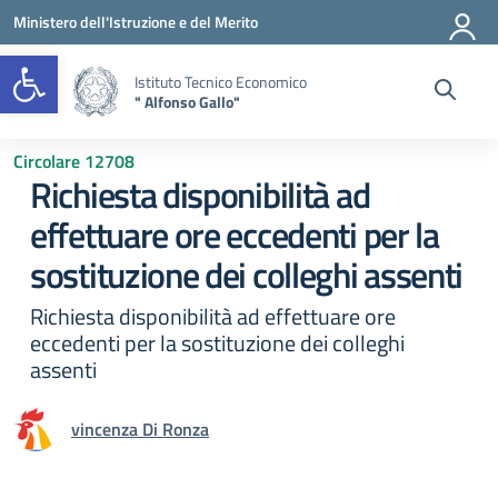
Vai ai contenuti
Vai al menu di navigazione
Vai al footer
Ministero dell'Istruzione e del Merito
Open toolbar
Istituto Tecnico Economico
" Alfonso Gallo"
Circolare 12708
Richiesta disponibilità ad
effettuare ore eccedenti per la
sostituzione dei colleghi assenti
Richiesta disponibilità ad effettuare ore
eccedenti per la sostituzione dei colleghi
assenti
vincenza Di Ronza