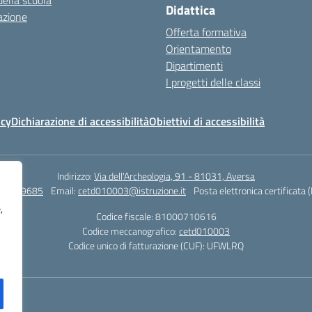
della scuola
Didattica
azione
Offerta formativa
Orientamento
Dipartimenti
I progetti delle classi
icy
Dichiarazione di accessibilità
Obiettivi di accessibilità
Indirizzo:
Via dell'Archeologia, 91 - 81031, Aversa
815029685
Email:
cetd010003@istruzione.it
Posta elettronica certificata 
,
Codice fiscale: 81000710616
Codice meccanografico:
cetd010003
Codice unico di fatturazione (CUF): UFWLRQ