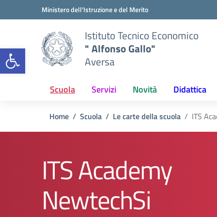
Vai ai contenuti
Vai al menu di navigazione
Vai al footer
Ministero dell'Istruzione e del Merito
Istituto Tecnico Economico
" Alfonso Gallo"
Open toolbar
Aversa
Scuola
Servizi
Novità
Didattica
Home
Scuola
Le carte della scuola
ITS Ac
ITS Academy
NewtechSi