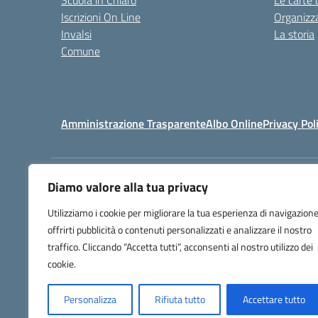
Scuola in Chiaro
Le carte 
Iscrizioni On Line
Organizz
Invalsi
La storia
Comune
Amministrazione Trasparente
Albo Online
Privacy Pol
Diamo valore alla tua privacy
Centralino:
(+39) 0818131558 - 0
Utilizziamo i cookie per migliorare la tua esperienza di navigazione
offrirti pubblicità o contenuti personalizzati e analizzare il nostro
traffico. Cliccando “Accetta tutti”, acconsenti al nostro utilizzo dei
cookie.
Personalizza
Rifiuta tutto
Accettare tutto