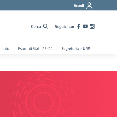
Accedi
Cerca
Seguici su:
mento
Esami di Stato 23-24
Segreteria – URP