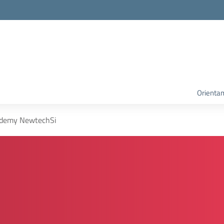
Orienta
ademy NewtechSi